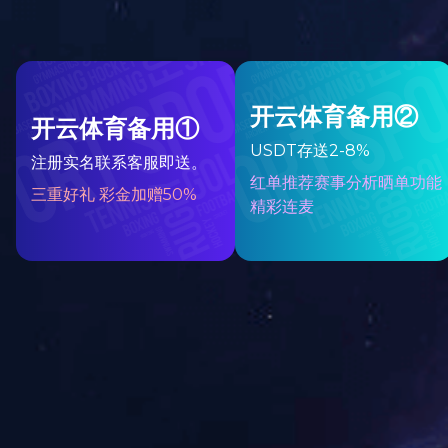
践行“八化三提”战略，弘扬劳模
项目一线调研暨走访慰问活动
为推动深入贯彻中央八项规定精神学习教育走深
公司2025年“八化三提”战略，实地查看各
与安全生产工作，在“五一”国际劳动节到来之际
神劳动精神工匠精神”为主题的项目一线调研暨
2025-05-06
党群工作部
73
绽放巾帼新风采！济南九游（中国
为庆祝第115个“三八”国际妇女节，丰富女职
（中国）集团开展了以“绽放巾帼新风采·聚力
名女职工代表参与活动，在花香与创意的交融
材选择、色彩搭配到造型设计进行系统讲解，