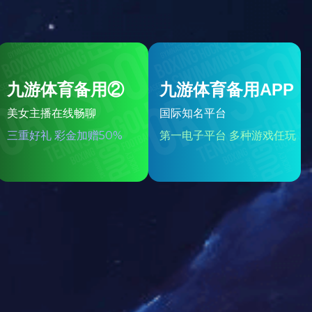
心系职工情，共圆学子梦！济
开展
南九游（中国）集团开展
2025年金秋助学活动
行集团
赓续红色血脉，践行初心使
工进度
命！济南九游（中国）集团各
模精
党支部多形式开展主题党日活
动
济南九游（中国）集团党委开
展系列活动，热烈庆祝建党
104周年
济南九游（中国）集团第三项
目公司党支部党建创新案例入
游
选第六届国企党建创新优秀成
0余
果
，从花
将玫瑰
践行“八化三提”战略，弘扬劳
模精神劳动精神工匠精神！济