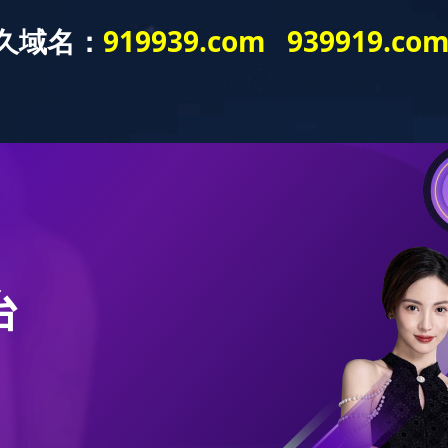
网站首页
走进九游（中国）
新闻中心
精品
全部
职工之家
九游（中国）青年
党建工作