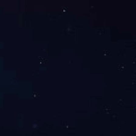
展了
育深入
动
城市