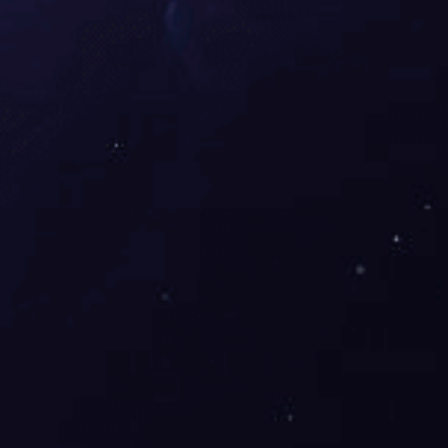
群众
企业
活动期
真倾听
心组织