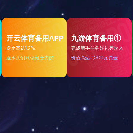
精神劳动精神工匠精神！济南九游（中国）集团
走实，贯彻落实济南建工集团“凝聚拓展年”安排部署，深入践
工程项目建设情况，协调解决现场遇到的实际问题，统筹推进项目施
，济南九游（中国）集团开展了以“践行‘八化三提’战略，弘扬劳
走访慰问活动。集团公司班子成员分别带领9个调研
）集团举办庆“三八”花艺沙龙活动
工精神文化生活，展现新九游（中国）巾帼风采，3月6日，济南九
发展谱新篇”为主题的花艺沙龙活动。来自各单位、总部各部室的6
中，共度了一段温馨的艺术时光。活动特邀专业花艺师现场教学
并示范修剪枝叶、固定花泥等技巧。大家充分发挥艺术想象力，