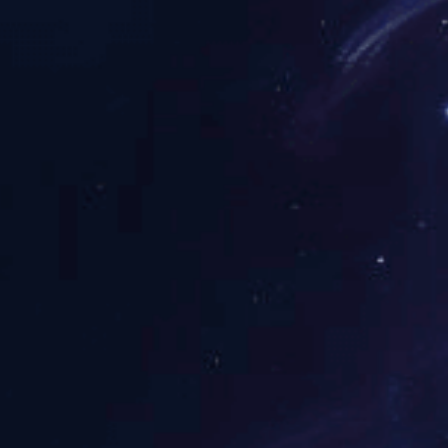
2025-03-07
党群工作部
562
济南九游（中国）集团开展2024
丹桂飘香秋意浓，又一批莘莘学子即将步入大
进集团2024年关爱职工“十项暖心行动”落实
规划”而共同奋斗，近日，集团公司开展了202
会、所属各单位工会有关负责人通过入户走访等
2024-08-28
党群工作部
498
寻味“莓”好春光！ 公司举办庆祝“
青草吐绿，草莓飘红。为庆祝第112个“三八
勇于奉献的工作热情，3月5日至6日，公司工
以“巾帼建功新时代 逐梦九游（中国）绽芳华