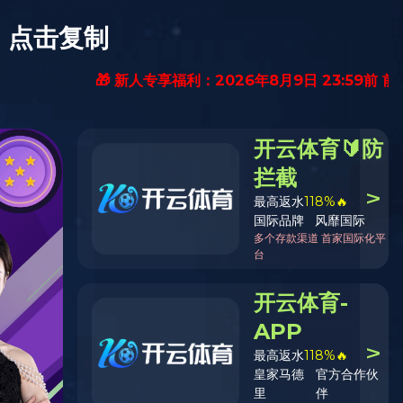
工程
信息化平台
党群工作
人力资源